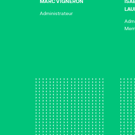
MARC VIGNERON
ISA
LAU
Administrateur
Admi
Memb