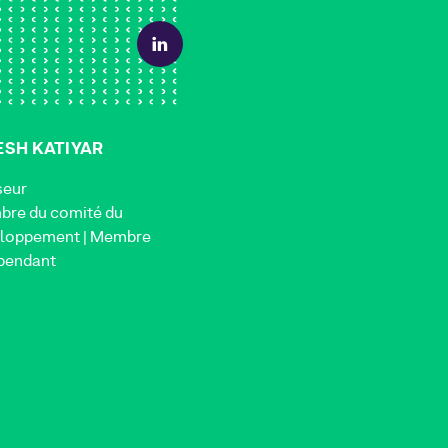
ESH KATIYAR
seur
re du comité du
loppement | Membre
pendant