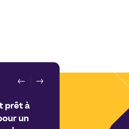
t prêt à
pour un