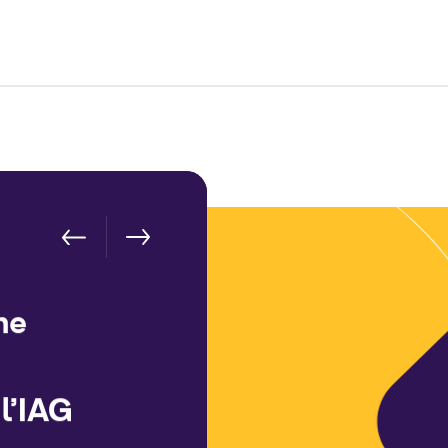
ne
 l’IAG