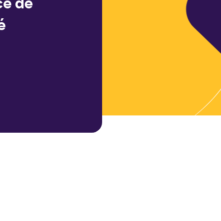
ce de
é