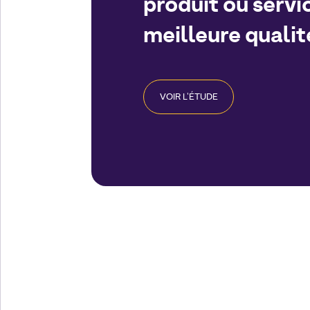
produit ou servi
meilleure qualit
VOIR L'ÉTUDE