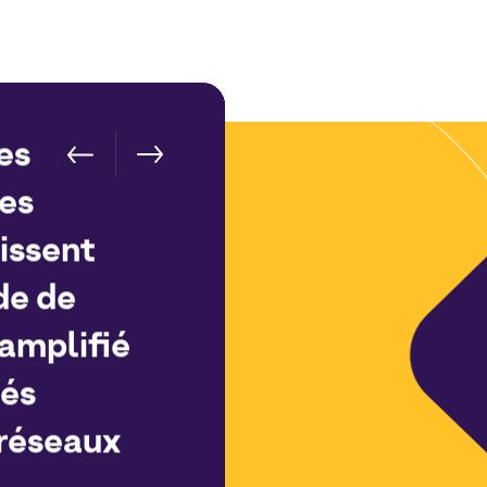
es
les
issent
de de
amplifié
tés
 réseaux