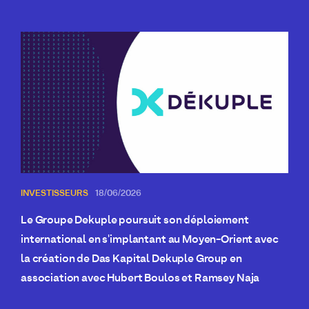
INVESTISSEURS
18/06/2026
Le Groupe Dekuple poursuit son déploiement
international en s'implantant au Moyen-Orient avec
la création de Das Kapital Dekuple Group en
association avec Hubert Boulos et Ramsey Naja