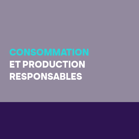
CONSOMMATION
ET PRODUCTION
RESPONSABLES
La consommation et la production durable visent à
« faire du plus avec du moins ». Elles consistent