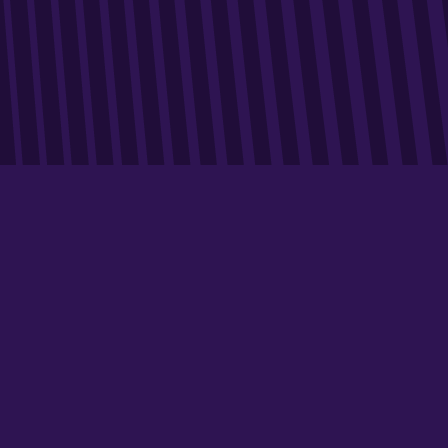
Dans le secteur dynamique des produits à forte rotation
dans les linéaires de la grande distribution (FMCG),
comprendre les besoins et préférences des
consommateurs est un levier stratégique majeur pour
stimuler la croissance. Avec des cycles d’achat courts, les
comportements des clients évoluent rapidement,
influencés par des facteurs variés tels que les prix, les
innovations produits et les promotions, les poussant à