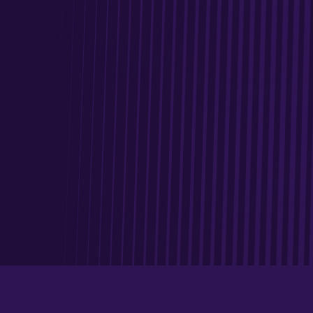
Dékuple est un Groupe familial ayant su se positionner au