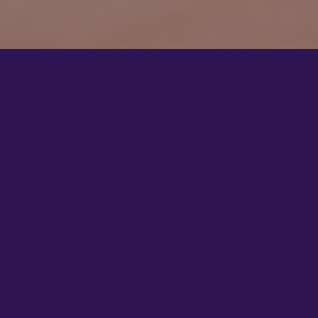
Nous ne pouvions pas imaginer revenir au bureau à 100 %
en présentiel alors que chacun avait fait l’effort de
s’adapter au télétravail pour toujours servir au mieux nos
clients externes ou internes. Le télétravail a démontré ses
avantages, pas de problème d’efficacité et un gain de
temps de transport, plus de flexibilité pour tous et un
point fort de l’équilibre vie personnelle-vie
professionnelle.