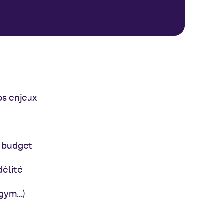
os enjeux
e budget
délité
 gym…)