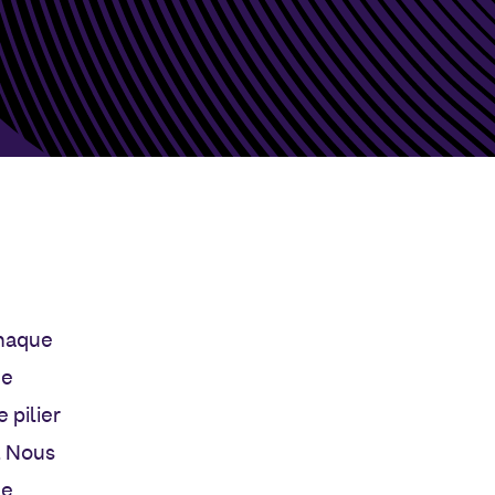
chaque
he
 pilier
. Nous
ne