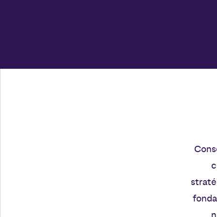
Consc
c
straté
fonda
n