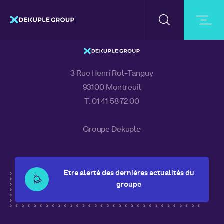
ACCUEIL
DOCUMENTS
CHIFFRE D’AFFAIRES DU 1ER TR
SAILING TEAM
3 Rue Henri Rol-Tanguy
93100 Montreuil
T. 01 41 58 72 00
Groupe Dekuple
Etre alerté des dernières actualités du
groupe