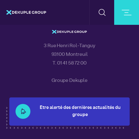
ACCUEIL
DOCUMENTS
DÉCLARATION DES TRANSACTION
SAILING TEAM
3 Rue Henri Rol-Tanguy
93100 Montreuil
T. 01 41 58 72 00
Groupe Dekuple
Etre alerté des dernières actualités du
groupe