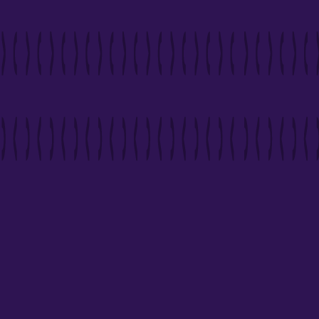
« Depuis 2013, nous proposons des produits d’assurance
par marketing direct via notre marque BtoC AvoCotés
Assurances. Nous développons également des
programmes de fidélisation à destination des clients et
prospects de marques partenaires.
Enfin, nous proposons nos services à des assureurs,