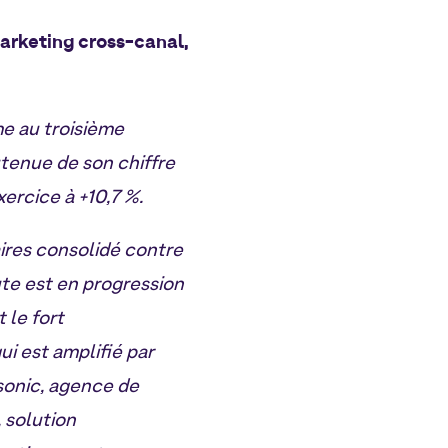
arketing cross-canal,
e au troisième
tenue de son chiffre
xercice à +10,7 %.
aires consolidé contre
ute est en progression
 le fort
i est amplifié par
nsonic, agence de
 solution