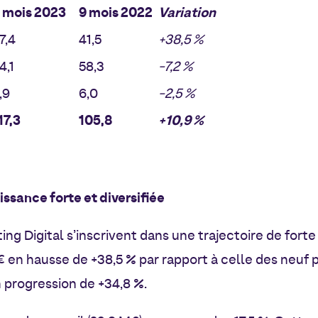
 mois
2023
9 mois
2022
Variation
7,4
41,5
+38,5 %
4,1
58,3
-7,2 %
,9
6,0
-2,5 %
17,3
105,8
+10,9 %
issance forte et diversifiée
ing Digital s’inscrivent dans une trajectoire de for
 en hausse de +38,5 % par rapport à celle des neuf 
 progression de +34,8 %.