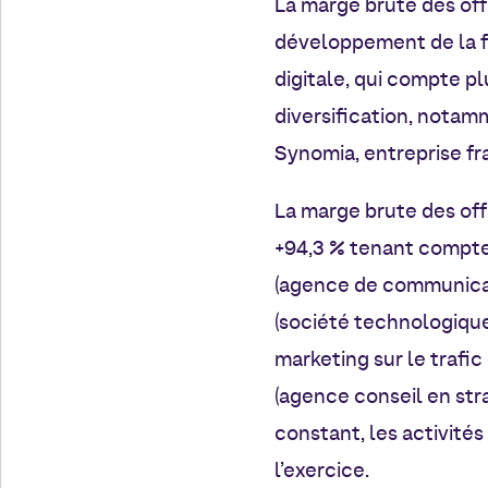
La marge brute des off
développement de la fi
digitale, qui compte p
diversification, notamm
Synomia, entreprise fra
La marge brute des off
+94,3 % tenant compte
(agence de communicat
(société technologiqu
marketing sur le trafi
(agence conseil en stra
constant, les activité
l’exercice.