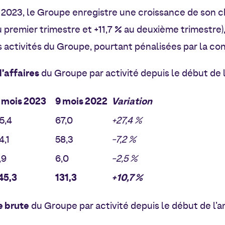
 2023, le Groupe enregistre une croissance de son chi
u premier trimestre et +11,7 % au deuxième trimestre),
 activités du Groupe, pourtant pénalisées par la c
d’affaires
du Groupe par activité depuis le début de l
 mois
2023
9 mois
2022
Variation
5,4
67,0
+27,4 %
4,1
58,3
-7,2 %
,9
6,0
-2,5 %
45,3
131,3
+10,7 %
 brute
du Groupe par activité depuis le début de l’an