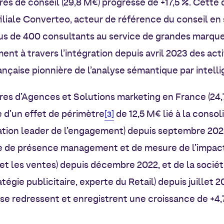
res de conseil (29,8 M€) progresse de +17,5 %. Cette
liale Converteo, acteur de référence du conseil en 
lus de 400 consultants au service de grandes marque
ent à travers l’intégration depuis avril 2023 des act
nçaise pionnière de l’analyse sémantique par intellig
res d’Agences et Solutions marketing en France (24
 d’un effet de périmètre
de 12,5 M€ lié à la consol
[3]
ion leader de l’engagement) depuis septembre 2022
e de présence management et de mesure de l’impac
c et les ventes) depuis décembre 2022, et de la socié
tégie publicitaire, experte du Retail) depuis juillet 
s se redressent et enregistrent une croissance de +4