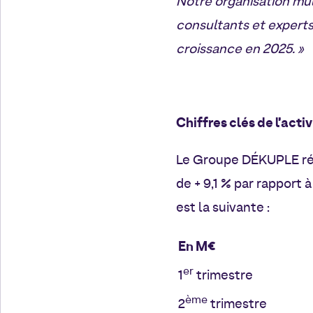
Notre organisation mult
consultants et experts
croissance en 2025. »
Chiffres clés de l’acti
Le Groupe DÉKUPLE ré
de + 9,1 % par rapport à
est la suivante :
En M€
er
1
trimestre
ème
2
trimestre