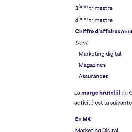
ème
3
trimestre
ème
4
trimestre
Chiffre d’affaires ann
Dont
Marketing digital
Magazines
Assurances
marge brute
[ii]
La
du G
activité est la suivante
En M€
Marketing Digital