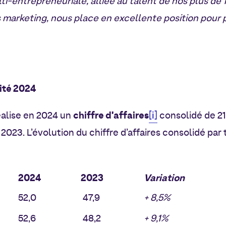
i-entrepreneuriale, alliée au talent de nos plus de 
 marketing, nous place en excellente position pour 
vité 2024
chiffre d’affaires
[i]
alise en 2024 un
consolidé de 21
 2023. L’évolution du chiffre d’affaires consolidé par 
2024
2023
Variation
52,0
47,9
+ 8,5%
52,6
48,2
+ 9,1%