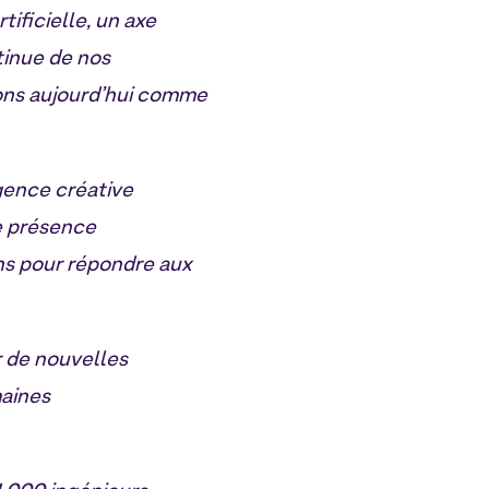
tificielle, un axe
tinue de nos
ons aujourd’hui comme
gence créative
e présence
ons pour répondre aux
r de nouvelles
maines