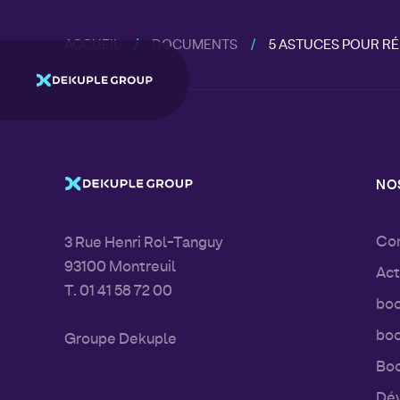
ACCUEIL
DOCUMENTS
5 ASTUCES POUR R
NOS
Con
3 Rue Henri Rol-Tanguy
93100 Montreuil
Act
T. 01 41 58 72 00
boo
boo
Groupe Dekuple
Boo
Dév