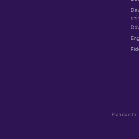
Dév
chi
Dév
Eng
Fid
Plan du site