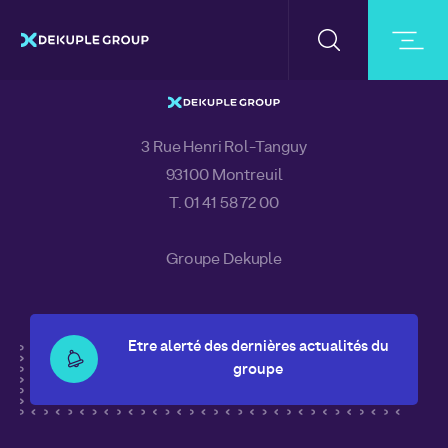
ACCUEIL
DOCUMENTS
ADLPARTNER CONFIRME SON ÉLI
SAILING TEAM
3 Rue Henri Rol-Tanguy
93100 Montreuil
T. 01 41 58 72 00
Groupe Dekuple
Etre alerté des dernières actualités du
groupe