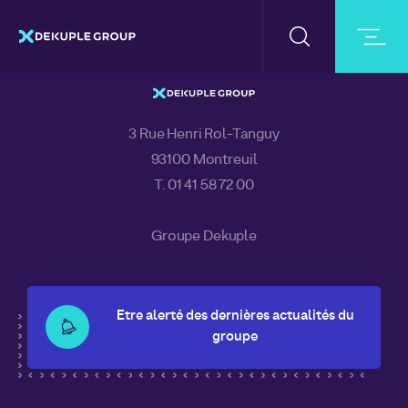
ACCUEIL
DOCUMENTS
CHIFFRE D’AFFAIRES 2020 A 139,3
SAILING TEAM
3 Rue Henri Rol-Tanguy
93100 Montreuil
T. 01 41 58 72 00
Groupe Dekuple
Etre alerté des dernières actualités du
groupe