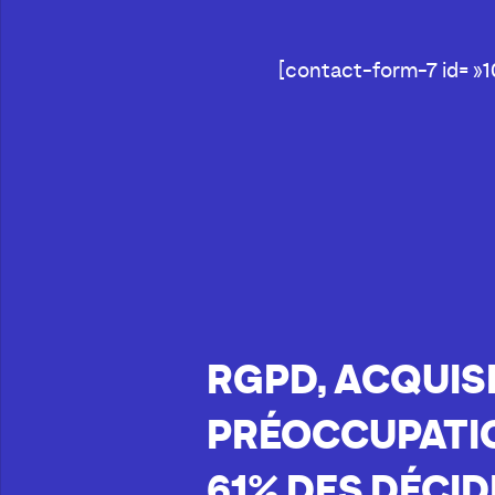
[contact-form-7 id= »10
RGPD, ACQUISI
PRÉOCCUPATI
61% DES DÉCI