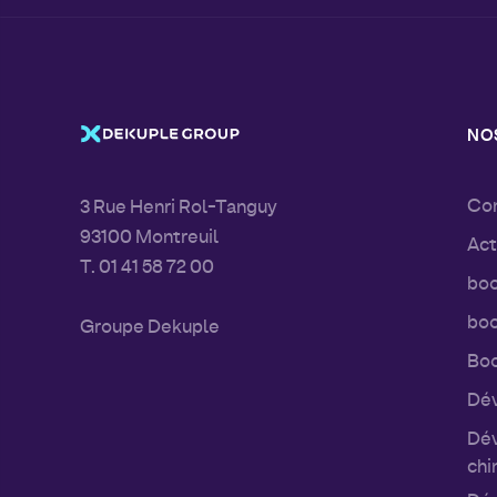
NOS
Con
3 Rue Henri Rol-Tanguy
93100 Montreuil
Act
T. 01 41 58 72 00
boo
boo
Groupe Dekuple
Boo
Dév
Dév
chi