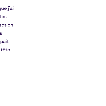
ue j’ai
 les
ses en
s
upait
 tête