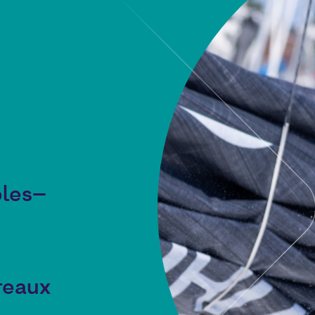
bles–
reaux