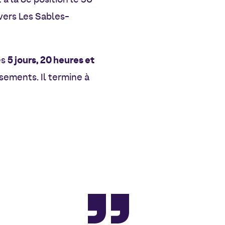
 à la 8e position le 30
 vers Les Sables-
5 jours, 20 heures et
ès
ements. Il termine à