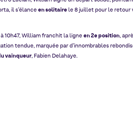
ietro Luciani, William signe un départ solide, pointant
en solitaire
rta, il s’élance
le 8 juillet pour le retour
en 2e position
 à 10h47, William franchit la ligne
, apr
ation tendue, marquée par d’innombrables rebondiss
du vainqueur
, Fabien Delahaye.