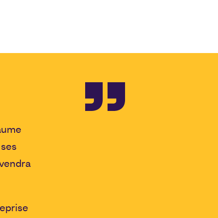
laume
 ses
evendra
eprise