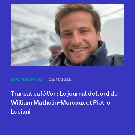
SPONSORING
06/11/2025
Transat café l'or : Le journal de bord de
William Mathelin-Moreaux et Pietro
Luciani