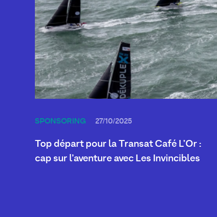
SPONSORING
27/10/2025
Top départ pour la Transat Café L’Or :
cap sur l’aventure avec Les Invincibles