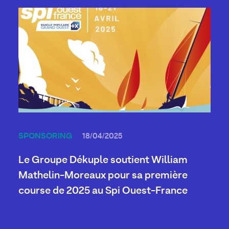
SPONSORING
18/04/2025
Le Groupe Dékuple soutient William
Mathelin-Moreaux pour sa première
course de 2025 au Spi Ouest-France