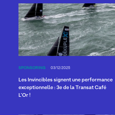
SPONSORING
03/12/2025
Les Invincibles signent une performance
exceptionnelle : 3e de la Transat Café
L’Or !